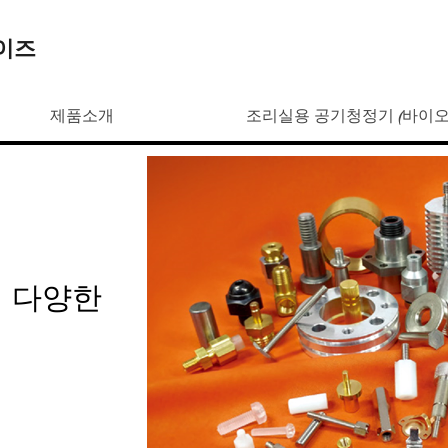
이즈
제품소개
조리실용 공기청정기 (바이오
 다양한